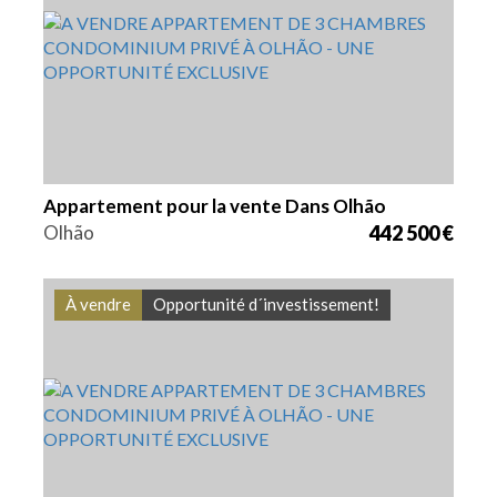
3
116,1 m2
VGH1836
Appartement pour la vente Dans Olhão
Olhão
442 500 €
À vendre
Opportunité d´investissement!
Lits
Zone
Référence
3
116,1 m2
VGH1835