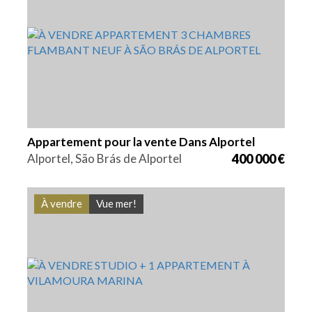
Lits
Zone
Référence
3
132,85 m2
VGH1852
Appartement pour la vente Dans Alportel
Alportel, São Brás de Alportel
400 000 €
À vendre
Vue mer!
Lits
Zone
Référence
1
53 m2
VGH1851