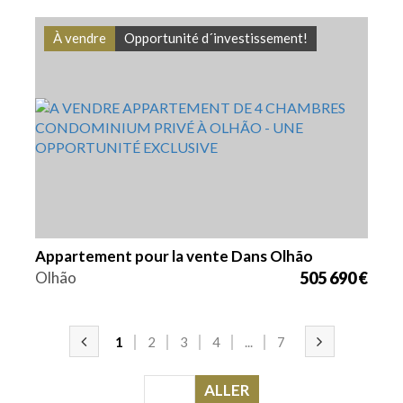
À vendre
Opportunité d´investissement!
Lits
Zone
Référence
4
128,1 m2
VGH1833
Appartement pour la vente Dans Olhão
Olhão
505 690 €
1
2
3
4
...
7