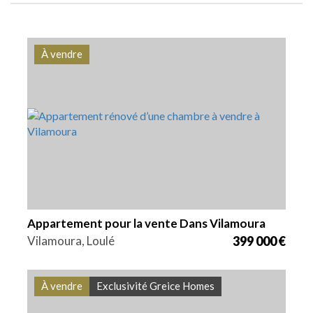
À vendre
Lits
Zone
Référence
1
77,5 m2
VGH1861
Appartement pour la vente Dans Vilamoura
Vilamoura, Loulé
399 000 €
À vendre
Exclusivité Greice Homes