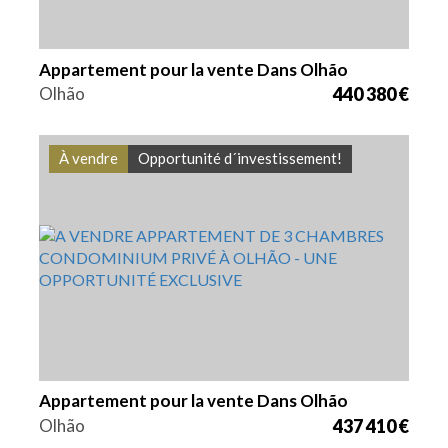
Appartement pour la vente Dans Olhão
Olhão
440 380 €
À vendre
Opportunité d´investissement!
Lits
Zone
Référence
3
116,1 m2
VGH1834
Appartement pour la vente Dans Olhão
Olhão
437 410 €